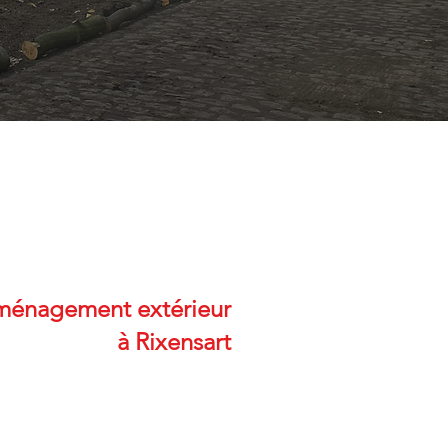
énagement extérieur
à Rixensart