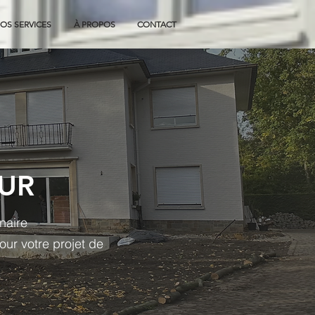
OS SERVICES
À PROPOS
CONTACT
UR
naire
our votre projet de